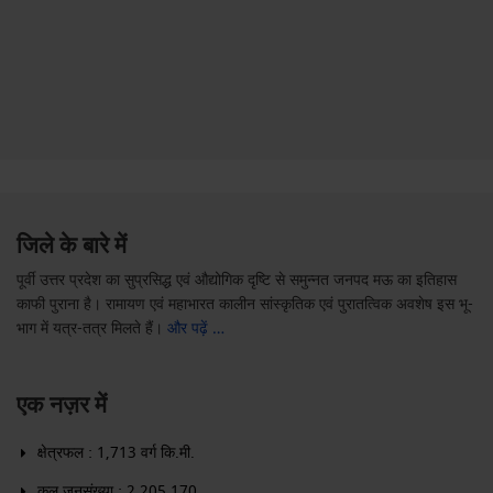
जिले के बारे में
पूर्वी उत्तर प्रदेश का सुप्रसिद्ध एवं औद्योगिक दृष्टि से समुन्नत जनपद मऊ का इतिहास
काफी पुराना है। रामायण एवं महाभारत कालीन सांस्कृतिक एवं पुरातत्विक अवशेष इस भू-
भाग में यत्र-तत्र मिलते हैं।
और पढ़ें …
एक नज़र में
क्षेत्रफल : 1,713 वर्ग कि.मी.
कुल जनसंख्या : 2,205,170