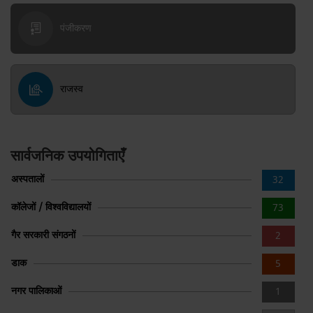
पंजीकरण
राजस्व
सार्वजनिक उपयोगिताएँ
अस्पतालों
32
कॉलेजों / विश्वविद्यालयों
73
गैर सरकारी संगठनों
2
डाक
5
नगर पालिकाओं
1