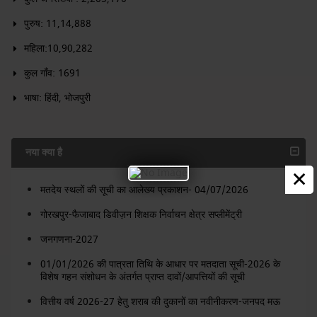
पुरुष: 11,14,888
महिला:10,90,282
कुल गाँव: 1691
भाषा: हिंदी, भोजपुरी
नया क्या है
×
मतदेय स्थलों की सूची का आलेख्य प्रकाशन- 04/07/2026
गोरखपुर-फैजाबाद डिवीज़न शिक्षक निर्वाचन क्षेत्र सप्लीमेंट्री
जनगणना-2027
01/01/2026 की पात्रता तिथि के आधार पर मतदाता सूची-2026 के
विशेष गहन संशोधन के अंतर्गत प्राप्त दावों/आपत्तियों की सूची
वित्तीय वर्ष 2026-27 हेतु शराब की दुकानों का नवीनीकरण-जनपद मऊ