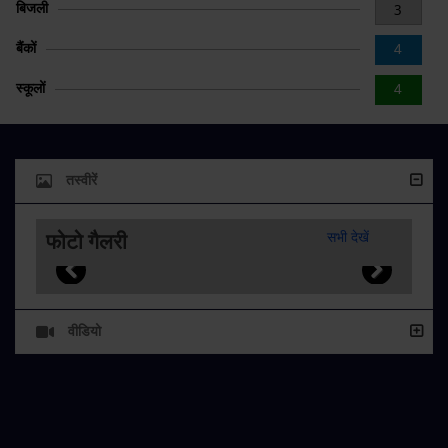
बिजली
3
बैंकों
4
स्कूलों
4
तस्वीरें
फोटो गैलरी
सभी देखें
वीडियो