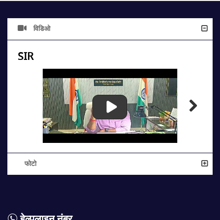
विडिओ
SIR
फोटो
हेल्पलाइन नंबर